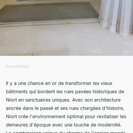
Accueil
›
Actu
ACTU
Créer votre refuge unique :
Il y a une chance en or de transformer les vieux
bâtiments qui bordent les rues pavées historiques de
Opter pour la rénovation de
Niort en sanctuaires uniques. Avec son architecture
maison à Niort
ancrée dans le passé et ses rues chargées d'histoire,
Niort crée l'environnement optimal pour revitaliser les
sébastienne
•
18 août 2023
•
2 min de lecture
demeures d'époque avec une touche de modernité.