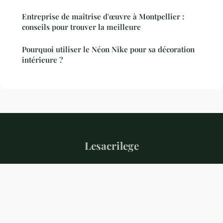
Entreprise de maîtrise d'œuvre à Montpellier :
conseils pour trouver la meilleure
Pourquoi utiliser le Néon Nike pour sa décoration
intérieure ?
Lesacrilege
“Votre magazine de l'habitat et du quotidien”
Mentions légales
Contact
© 2026 Lesacrilege. Tous droits réservés.