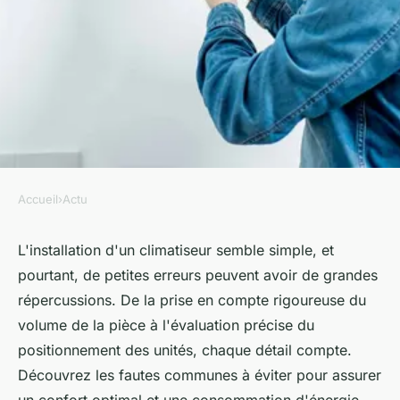
Accueil
›
Actu
ACTU
Installer une climatisation : les
L'installation d'un climatiseur semble simple, et
pourtant, de petites erreurs peuvent avoir de grandes
erreurs à ne pas commettre
répercussions. De la prise en compte rigoureuse du
volume de la pièce à l'évaluation précise du
sébastienne
•
10 avril 2024
•
2 min de lecture
positionnement des unités, chaque détail compte.
Découvrez les fautes communes à éviter pour assurer