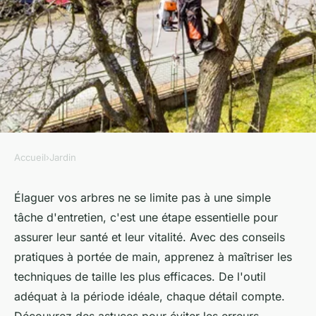
Accueil
›
Jardin
JARDIN
Élagage : conseils pratiques
Élaguer vos arbres ne se limite pas à une simple
tâche d'entretien, c'est une étape essentielle pour
pour entretenir vos arbres
assurer leur santé et leur vitalité. Avec des conseils
pratiques à portée de main, apprenez à maîtriser les
sébastienne
•
28 février 2025
•
4 min de lecture
techniques de taille les plus efficaces. De l'outil
adéquat à la période idéale, chaque détail compte.