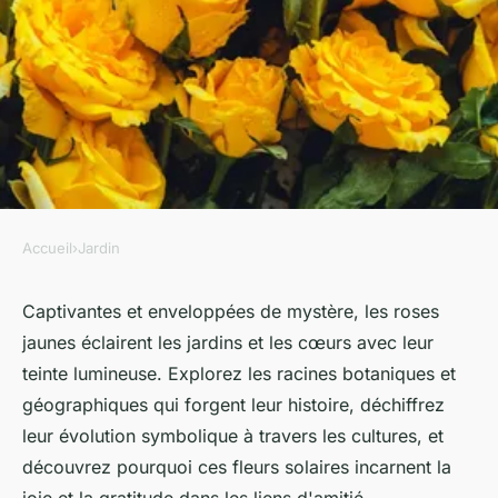
Accueil
›
Jardin
JARDIN
Le secret des roses jaunes :
Captivantes et enveloppées de mystère, les roses
jaunes éclairent les jardins et les cœurs avec leur
origine et symboles
teinte lumineuse. Explorez les racines botaniques et
géographiques qui forgent leur histoire, déchiffrez
sébastienne
•
20 juin 2024
•
3 min de lecture
leur évolution symbolique à travers les cultures, et
découvrez pourquoi ces fleurs solaires incarnent la