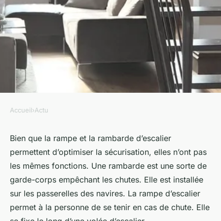
Accueil
›
Actu
ACTU
Comment trouver la rampe
Bien que la rampe et la rambarde d’escalier
permettent d’optimiser la sécurisation, elles n’ont pas
d'escalier adapté à vos besoins
les mêmes fonctions. Une rambarde est une sorte de
?
garde-corps empêchant les chutes. Elle est installée
sur les passerelles des navires. La rampe d’escalier
sébastienne
•
25 juin 2023
•
2 min de lecture
permet à la personne de se tenir en cas de chute. Elle