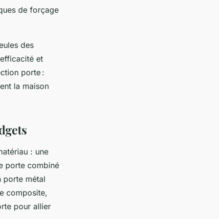
iques de forçage
seules des
efficacité et
ction porte :
ent la maison
dgets
atériau : une
re porte combiné
n porte métal
te composite,
te pour allier