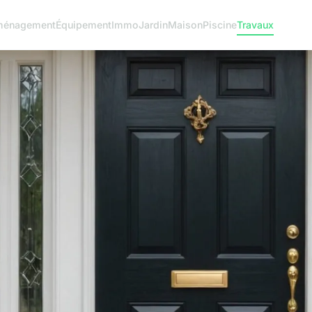
ménagement
Équipement
Immo
Jardin
Maison
Piscine
Travaux