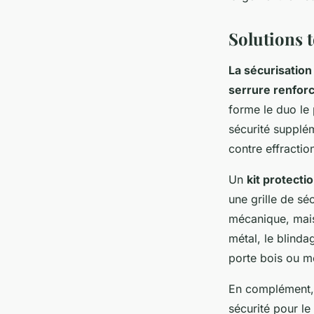
Solutions 
La sécurisation
serrure renfor
forme le duo le 
sécurité supplé
contre effractio
Un
kit protecti
une grille de sé
mécanique, mais
métal, le blinda
porte bois ou m
En complément, l
sécurité pour le