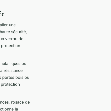
ée
aller une
haute sécurité,
d’un verrou de
 protection
métalliques ou
la résistance
s portes bois ou
 protection
pinces, rosace de
ctionne la