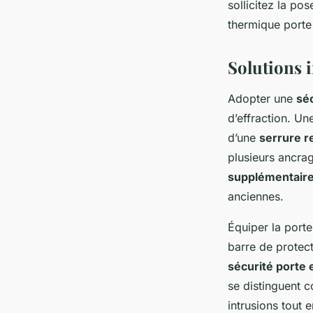
sollicitez la pos
thermique porte 
Solutions 
Adopter une
séc
d’effraction. U
d’une
serrure r
plusieurs ancrag
supplémentair
anciennes.
Équiper la port
barre de protec
sécurité porte 
se distinguent 
intrusions tout e