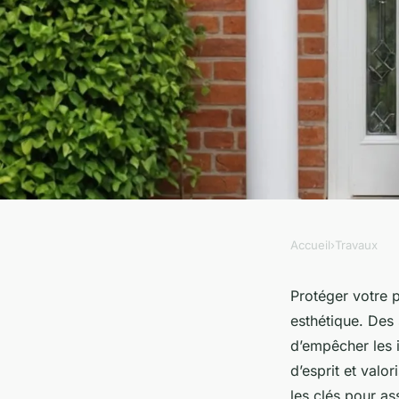
Accueil
›
Travaux
TRAVAUX
Sécurisez votre port
Protéger votre p
esthétique. Des 
efficacement grâce à
d’empêcher les i
d’esprit et valo
les clés pour as