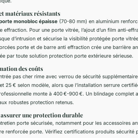
tique.
et matériaux résistants
porte monobloc épaisse
(70-80 mm) en aluminium renforcé
 effraction. Pour une porte vitrée, l’ajout d’un film anti-effr
isque d’intrusion et sécurise la visibilité protégée porte vitré
orcées porte et de barre anti effraction crée une barrière ant
ée par toute solution protection porte extérieure sérieuse.
imation des coûts
ntrée pas cher rime avec verrou de sécurité supplémentaire, 
 et 25 € selon modèle, alors que l’installation serrure certifi
professionnelle monte à 400 €-900 €. Un blindage complet a
aux robustes protection retenus.
 assurer une protection durable
ntretien porte sécurisée, notamment pour les accessoires ant
ure renforcée porte. Vérifiez certifications produits sécurité