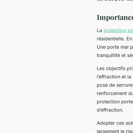
sébastienne
•
20 septembre 2025
•
4 min de lecture
Importance 
La
protection po
résidentielle. E
Une porte mal p
tranquillité et sé
Les objectifs pr
l’effraction et 
pose de serrures 
renforcement du 
protection porte
d’effraction.
Adopter ces solu
largement le ris