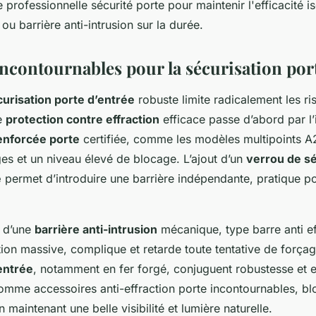
e professionnelle sécurité porte pour maintenir l'efficacité i
ou barrière anti-intrusion sur la durée.
incontournables pour la sécurisation por
urisation porte d’entrée
robuste limite radicalement les ri
ne
protection contre effraction
efficace passe d’abord par l’i
enforcée porte
certifiée, comme les modèles multipoints A2
es et un niveau élevé de blocage. L’ajout d’un
verrou de sé
e
permet d’introduire une barrière indépendante, pratique po
e d’une
barrière anti-intrusion
mécanique, type barre anti ef
tion massive, complique et retarde toute tentative de força
entrée
, notamment en fer forgé, conjuguent robustesse et es
comme accessoires anti-effraction porte incontournables, bl
n maintenant une belle visibilité et lumière naturelle.