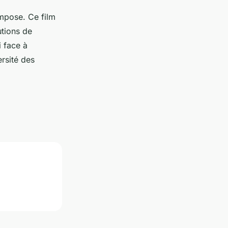
mpose. Ce film
utions de
i face à
ersité des