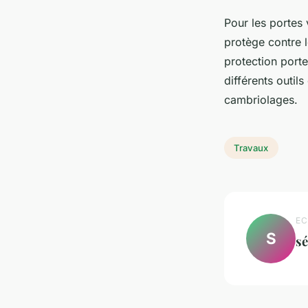
Pour les portes 
protège contre l
protection porte
différents outil
cambriolages.
Travaux
EC
S
s