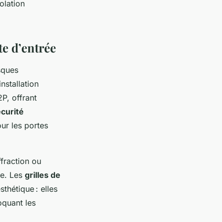
solation
te d’entrée
sques
nstallation
P, offrant
curité
ur les portes
fraction ou
ge. Les
grilles de
thétique : elles
oquant les