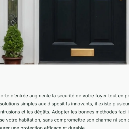
e d'entrée
orte d’entrée augmente la sécurité de votre foyer tout en p
solutions simples aux dispositifs innovants, il existe plusie
 ces solutions clés
ntrusions et les dégâts. Adopter les bonnes méthodes facilite
rise votre habitation, sans compromettre son charme ni son c
surer une protection efficace et durable.