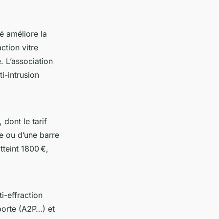
 améliore la
action vitre
e. L’association
i-intrusion
dont le tarif
ée ou d’une barre
tteint 1800 €,
i-effraction
 porte (A2P…) et