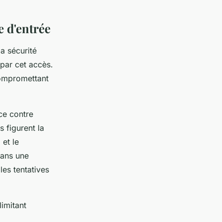
e d'entrée
a sécurité
 par cet accès.
compromettant
nce contre
s figurent la
 et le
dans une
les tentatives
limitant