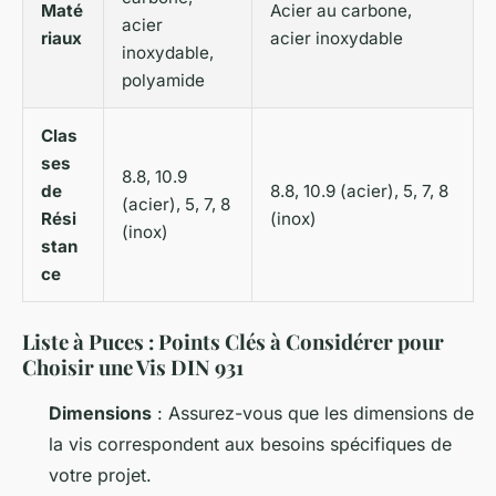
Maté
Acier au carbone,
acier
riaux
acier inoxydable
inoxydable,
polyamide
Clas
ses
8.8, 10.9
de
8.8, 10.9 (acier), 5, 7, 8
(acier), 5, 7, 8
Rési
(inox)
(inox)
stan
ce
Liste à Puces : Points Clés à Considérer pour
Choisir une Vis DIN 931
Dimensions
: Assurez-vous que les dimensions de
la vis correspondent aux besoins spécifiques de
votre projet.