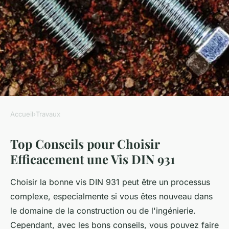
Accueil
›
Travaux
TRAVAUX
Top Conseils pour Choisir
Top conseils pour choisir
Efficacement une Vis DIN 931
efficacement une vis din 931
Choisir la bonne vis DIN 931 peut être un processus
sébastienne
•
19 mars 2025
•
7 min de lecture
complexe, especialmente si vous êtes nouveau dans
le domaine de la construction ou de l'ingénierie.
Cependant, avec les bons conseils, vous pouvez faire