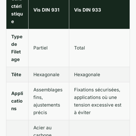
ctéri
Vis DIN 931
Vis DIN 933
stiqu
e
Type
de
Partiel
Total
Filet
age
Tête
Hexagonale
Hexagonale
Assemblages
Fixations sécurisées,
Appli
fins,
applications où une
catio
ajustements
tension excessive est
ns
précis
à éviter
Acier au
carbone,