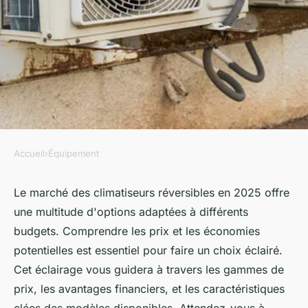
Accueil
›
Équipement
ÉQUIPEMENT
Clim réversible 2025 :
Le marché des climatiseurs réversibles en 2025 offre
une multitude d'options adaptées à différents
découvrez les prix et
budgets. Comprendre les prix et les économies
économies possibles
potentielles est essentiel pour faire un choix éclairé.
Cet éclairage vous guidera à travers les gammes de
sébastienne
•
6 mars 2025
•
4 min de lecture
prix, les avantages financiers, et les caractéristiques