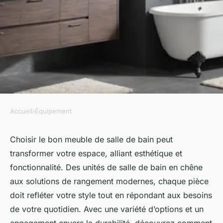
Accueil
›
Équipement
ÉQUIPEMENT
Meubles de salle de bain :
Choisir le bon meuble de salle de bain peut
transformer votre espace, alliant esthétique et
choisissez le meilleur pour
fonctionnalité. Des unités de salle de bain en chêne
vous
aux solutions de rangement modernes, chaque pièce
doit refléter votre style tout en répondant aux besoins
sébastienne
•
3 février 2025
•
7 min de lecture
de votre quotidien. Avec une variété d’options et un