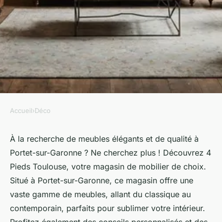
Accueil
›
Déco
DÉCO
Découvrez 4 pieds toulouse:
À la recherche de meubles élégants et de qualité à
Portet-sur-Garonne ? Ne cherchez plus ! Découvrez 4
votre magasin de meuble à
Pieds Toulouse, votre magasin de mobilier de choix.
portet-sur-garonne
Situé à Portet-sur-Garonne, ce magasin offre une
vaste gamme de meubles, allant du classique au
sébastienne
•
14 août 2024
•
5 min de lecture
contemporain, parfaits pour sublimer votre intérieur.