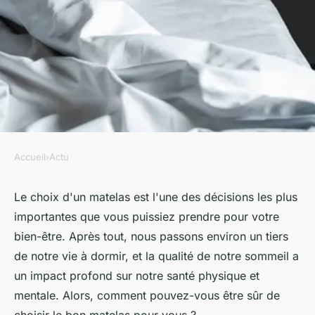
Accueil
›
Actu
ACTU
Quels sont les critères pour
Le choix d'un matelas est l'une des décisions les plus
importantes que vous puissiez prendre pour votre
choisir un bon matelas ?
bien-être. Après tout, nous passons environ un tiers
de notre vie à dormir, et la qualité de notre sommeil a
sébastienne
•
20 septembre 2023
•
3 min de lecture
un impact profond sur notre santé physique et
mentale. Alors, comment pouvez-vous être sûr de